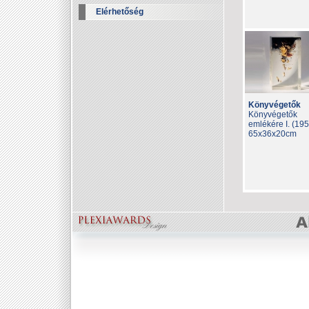
Elérhetőség
Könyvégetők
Könyvégetők
emlékére I. (195
65x36x20cm